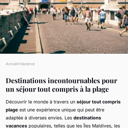
Accueil
›
Vacance
VACANCE
Destinations incontournables pour
Séjour tout compris à la plage :
un séjour tout compris à la plage
destinations incontournables
Découvrir le monde à travers un
séjour tout compris
Sofia
•
22 mars 2025
•
5 min de lecture
plage
est une expérience unique qui peut être
adaptée à diverses envies. Les
destinations
vacances
populaires, telles que les Îles Maldives, les